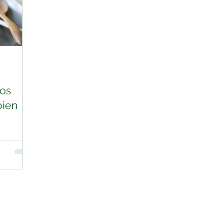
os
bien