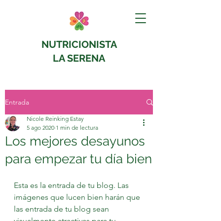
NUTRICIONISTA
LA SERENA
Entrada
Nicole Reinking Estay
5 ago 2020
1 min de lectura
Los mejores desayunos
para empezar tu día bien
Esta es la entrada de tu blog. Las 
imágenes que lucen bien harán que 
las entrada de tu blog sean 
visualmente atractivas para tu 